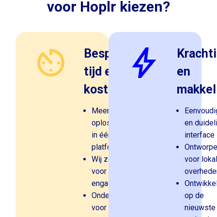
voor Hoplr kiezen?
av_timer
bolt
Bespaar
Kracht
tijd en
en
kosten
makkel
Meerdere
Eenvoudi
oplossingen
en duidel
in één
interface
platform
Ontworp
Wij zorgen
voor loka
voor bereik en
overhede
engagement
Ontwikke
Ondersteuning
op de
voor burgers
nieuwste