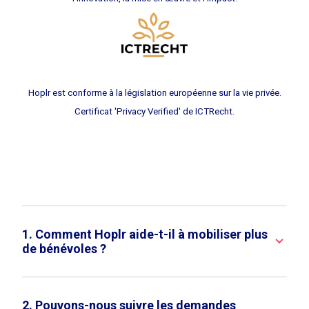
Hoplr est conforme à la législation européenne sur la vie privée.
Certificat 'Privacy Verified' de ICTRecht.
1. Comment Hoplr aide-t-il à mobiliser plus
keyboard_arrow_down
de bénévoles ?
2. Pouvons-nous suivre les demandes