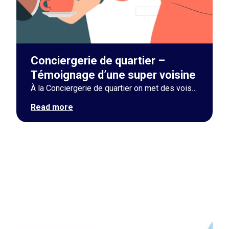
Conciergerie de quartier –
Témoignage d’une super voisine
À la Conciergerie de quartier on met des voisins en relation et il arrive que de chouettes binômes se créent. Des histoires qui font chaud au cœur, on en entend plein - c'est bien pour ça qu'on adore notre métier ! Ce témoignage parle d'une rencontre, de scrabble et d'amour pour le chocolat, qui risque de vous faire fondre.
Read more